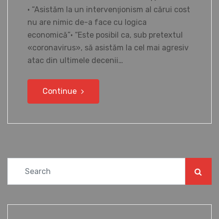
• “Asistăm la un intervenţionism al cărui cost
nu are nimic de-a face cu logica
economică”• “Este posibil ca, sub pretextul
«coronavirus», să asistăm la cel mai agresiv
atac din ultimele decenii…
Continue