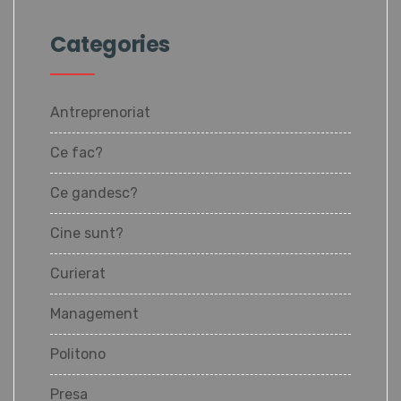
Categories
Antreprenoriat
Ce fac?
Ce gandesc?
Cine sunt?
Curierat
Management
Politono
Presa