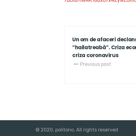
fbclid=IwAR18dx0fx4ZywL6m
Un om de afaceri decla
”hailatreabă”. Criza ec
criza coronavirus
Previous post
© 2020, politono. All rights reserved