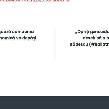
GTqTAV46hFTlxFzHZDIEXCUHSoewTmh
nșează campania
„Opriți genocid
onomică va depăși
deschisă a 
Bădescu (#hailatr