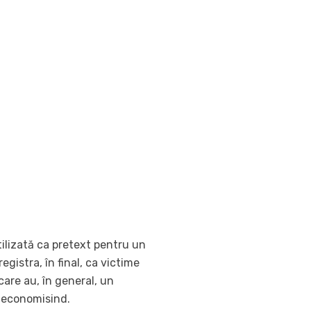
tilizată ca pretext pentru un
gistra, în final, ca victime
 care au, în general, un
v economisind.