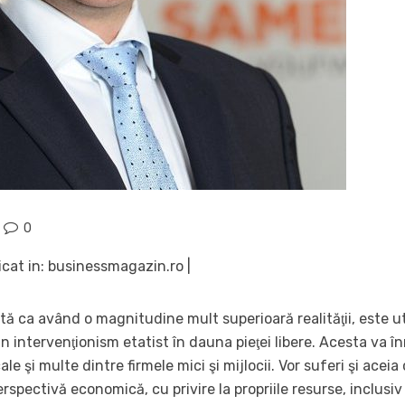
0
cat in: businessmagazin.ro |
tă ca având o magnitudine mult superioară realităţii, este u
intervenţionism etatist în dauna pieţei libere. Acesta va înre
le şi multe dintre firmele mici şi mijlocii. Vor suferi şi aceia
pectivă economică, cu privire la propriile resurse, inclusi