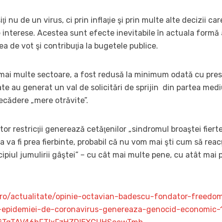
siţi nu de un virus, ci prin inflaţie şi prin multe alte decizii c
de interese. Acestea sunt efecte inevitabile în actuala formă
ea de vot şi contribuţia la bugetele publice.
mai multe sectoare, a fost redusă la minimum odată cu presi
te au generat un val de solicitări de sprijin din partea mediu
ecădere „mere otrăvite”.
 restricţii generează cetăţenilor „sindromul broaştei fierte”
a va fi prea fierbinte, probabil că nu vom mai şti cum să re
ncipiul jumulirii gâştei” – cu cât mai multe pene, cu atât mai p
ro/actualitate/opinie-octavian-badescu-fondator-freedom
a-epidemiei-de-coronavirus-genereaza-genocid-economic-