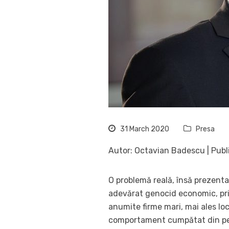
31 March 2020
Presa
Autor: Octavian Badescu | Publi
O problemă reală, însă prezenta
adevărat genocid economic, prin 
anumite firme mari, mai ales loca
comportament cumpătat din pers