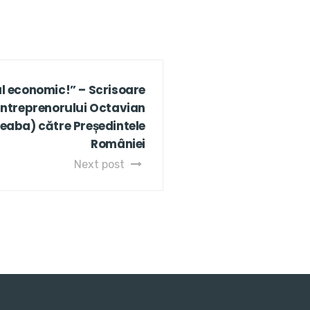
ul economic!” – Scrisoare
antreprenorului Octavian
eaba) către Președintele
României
Next post