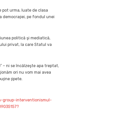
are pot urma, luate de clasa
 a democraţiei, pe fondul unei
unea politică şi mediatică,
lui privat, la care Statul va
 – ni se încălzeşte apa treptat,
acţionăm ori nu vom mai avea
uţine ţipete.
-group-interventionismul-
19035157?