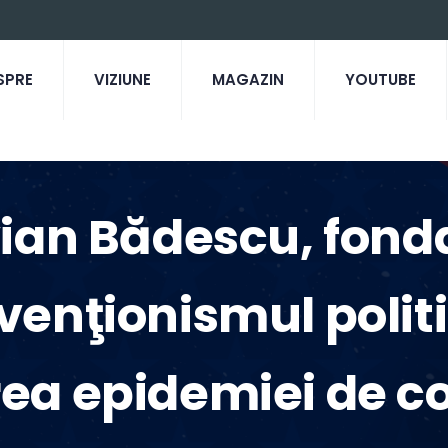
SPRE
VIZIUNE
MAGAZIN
YOUTUBE
vian Bădescu, fond
venţionismul polit
a epidemiei de c