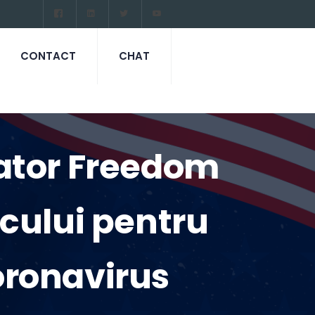
CONTACT
CHAT
ator Freedom
icului pentru
oronavirus