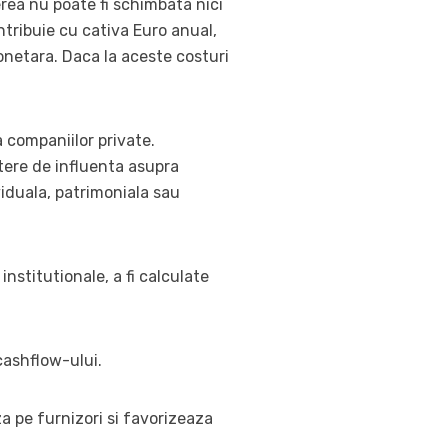
erea nu poate fi schimbata nici
tribuie cu cativa Euro anual,
onetara. Daca la aceste costuri
a companiilor private.
utere de influenta asupra
viduala, patrimoniala sau
institutionale, a fi calculate
 cashflow-ului.
za pe furnizori si favorizeaza