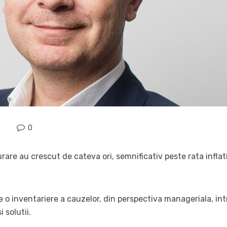
e
0
urare au crescut de cateva ori, semnificativ peste rata inflat
 o inventariere a cauzelor, din perspectiva manageriala, int
 solutii.