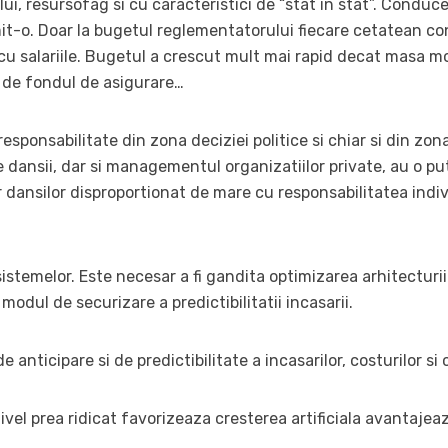
ui, resursofag si cu caracteristici de “stat in stat”. Conduc
t-o. Doar la bugetul reglementatorului fiecare cetatean con
i cu salariile. Bugetul a crescut mult mai rapid decat masa m
 de fondul de asigurare…
responsabilitate din zona deciziei politice si chiar si din zon
tre dansii, dar si managementul organizatiilor private, au o p
or dansilor disproportionat de mare cu responsabilitatea indi
istemelor. Este necesar a fi gandita optimizarea arhitecturii 
 modul de securizare a predictibilitatii incasarii.
e anticipare si de predictibilitate a incasarilor, costurilor si
nivel prea ridicat favorizeaza cresterea artificiala avantajea