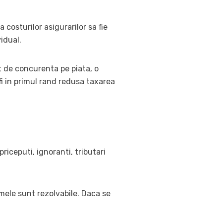
 costurilor asigurarilor sa fie
vidual.
it de concurenta pe piata, o
fi in primul rand redusa taxarea
iceputi, ignoranti, tributari
emele sunt rezolvabile. Daca se