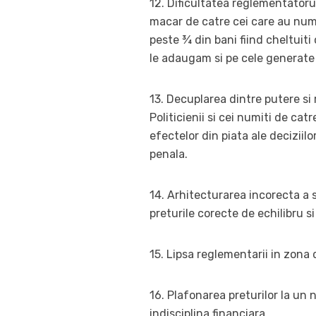
12. Dificultatea reglementatorul
macar de catre cei care au numi
peste ¾ din bani fiind cheltuit
le adaugam si pe cele generate
13. Decuplarea dintre putere si 
Politicienii si cei numiti de ca
efectelor din piata ale deciziil
penala.
14. Arhitecturarea incorecta a s
preturile corecte de echilibru si
15. Lipsa reglementarii in zona d
16. Plafonarea preturilor la un 
indisciplina financiara.