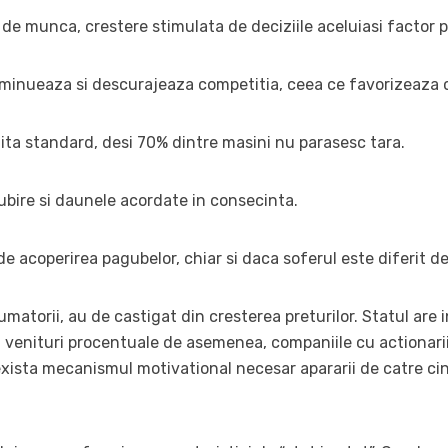
 de munca, crestere stimulata de deciziile aceluiasi factor po
minueaza si descurajeaza competitia, ceea ce favorizeaza c
polita standard, desi 70% dintre masini nu parasesc tara.
ubire si daunele acordate in consecinta.
e acoperirea pagubelor, chiar si daca soferul este diferit de
matorii, au de castigat din cresterea preturilor. Statul are 
venituri procentuale de asemenea, companiile cu actionarii si
xista mecanismul motivational necesar apararii de catre cin