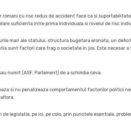
r romani cu risc redus de accident face ca si suportabilitatea
elare suficienta intre prima individuala si nivelul de risc indi
turile mari ale statului, structura bugetara eronata, un defic
tia sunt factori care trag o societate in jos. Este necesar a 
s sau numit (ASF, Parlament) de a schimba ceva.
aza si nu penalizeaza comportamentul factorilor politici nepr
 altora.
 de legislatie, pe ici, pe colo, prin punctele esentiale, probl