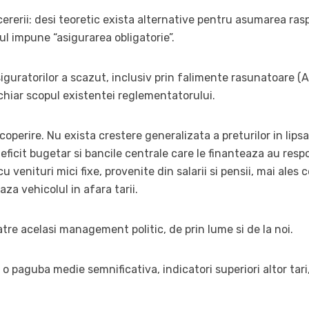
cererii: desi teoretic exista alternative pentru asumarea ras
cul impune “asigurarea obligatorie”.
iguratorilor a scazut, inclusiv prin falimente rasunatoare (A
chiar scopul existentei reglementatorului.
perire. Nu exista crestere generalizata a preturilor in lipsa
icit bugetar si bancile centrale care le finanteaza au respo
cu venituri mici fixe, provenite din salarii si pensii, mai ales 
eaza vehicolul in afara tarii.
tre acelasi management politic, de prin lume si de la noi.
o paguba medie semnificativa, indicatori superiori altor tari,