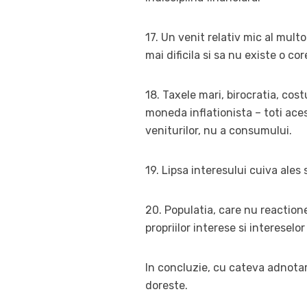
17. Un venit relativ mic al multo
mai dificila si sa nu existe o cor
18. Taxele mari, birocratia, cos
moneda inflationista – toti aces
veniturilor, nu a consumului.
19. Lipsa interesului cuiva ale
20. Populatia, care nu reactione
propriilor interese si intereselor
In concluzie, cu cateva adnotari
doreste.