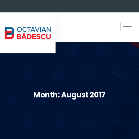
Month:
August 2017