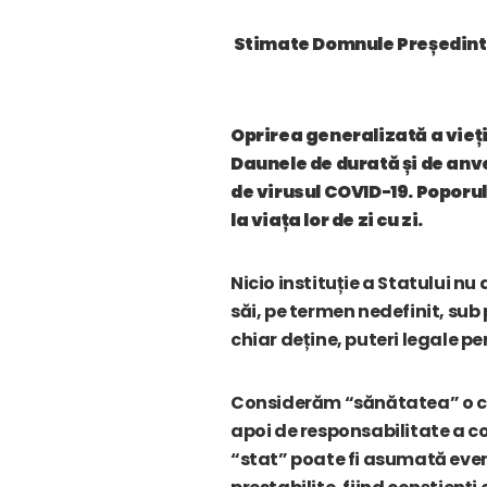
Stimate Domnule Președint
Oprirea generalizată a vieți
Daunele de durată și de anv
de virusul COVID-19. Poporul 
la viața lor de zi cu zi.
Nicio instituție a Statului n
săi, pe termen nedefinit, sub 
chiar deține, puteri legale pe
Considerăm “sănătatea” o che
apoi de responsabilitate a c
“stat” poate fi asumată eventu