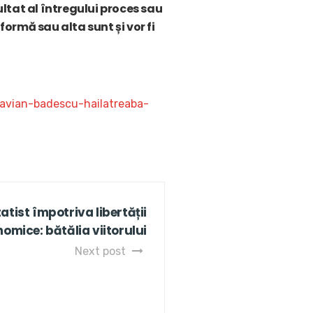
ltat al întregului proces sau
 formă sau alta sunt și vor fi
tavian-badescu-hailatreaba-
atist împotriva libertății
nomice: bătălia viitorului
Next post