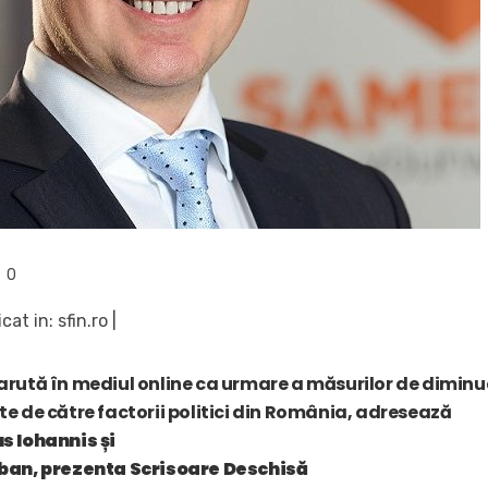
0
at in: sfin.ro |
rută în mediul online ca urmare a măsurilor de diminua
e de către factorii politici din România, adresează
s Iohannis și
rban, prezenta Scrisoare Deschisă