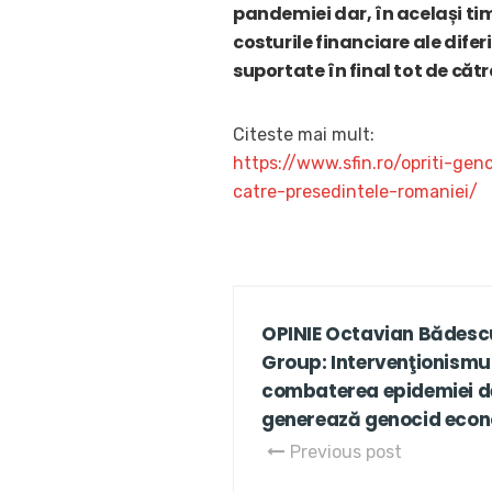
pandemiei dar, în același ti
costurile financiare ale diferi
suportate în final tot de cătr
Citeste mai mult:
https://www.sfin.ro/opriti-ge
catre-presedintele-romaniei/
OPINIE Octavian Bădesc
Group: Intervenţionismul
combaterea epidemiei d
generează genocid eco
Previous post