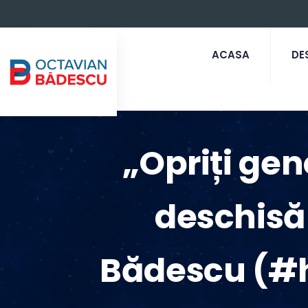
ACASA
DE
„Opriți ge
deschisă
Bădescu (#h