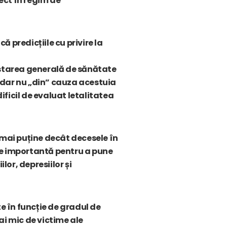
rect în regim de
ă predicțiile cu privire la
 starea generală de sănătate
, dar nu „din” cauza acestuia
ficil de evaluat letalitatea
 mai puține decât decesele în
te importantă pentru a pune
lor, depresiilor și
e în funcție de gradul de
ai mic de victime ale