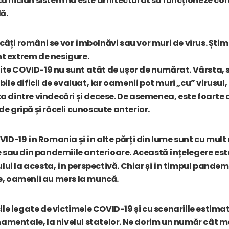
i că niciun sistem nu este arhitecturat să funcționeze co
ă.
 câți români se vor îmbolnăvi sau vor muri de virus. Știm c
unt extrem de nesigure.
buite COVID-19 nu sunt atât de ușor de numărat. Vârsta,
ile dificil de evaluat, iar oamenii pot muri „cu” virusul
dintre vindecări și decese. De asemenea, este foarte di
 de gripă și răceli cunoscute anterior.
ID-19 în Romania și în alte părți din lume sunt cu mult
e sau din pandemiile anterioare. Această înțelegere es
lui la acesta, în perspectivă. Chiar și în timpul pandemii
e, oamenii au mers la muncă.
ile legate de victimele COVID-19 și cu scenariile estimat
namentale, la nivelul statelor. Ne dorim un număr cât m