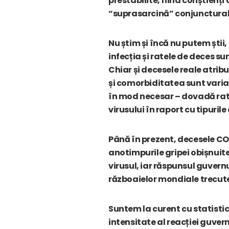
prestabilite, fiind conștienț
“suprasarcină” conjunctural
Nu știm și încă nu putem știi,
infecția și ratele de deces s
Chiar și decesele reale atri
și comorbiditatea sunt variab
în mod necesar – dovadă rata 
virusului în raport cu tipurile
Până în prezent, decesele COV
anotimpurile gripei obișnuit
virusul, iar răspunsul guvernu
războaielor mondiale trecut
Suntem la curent cu statistic
intensitate al reacției guver