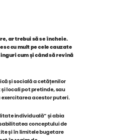
e, ar trebui să se încheie.
esc cu mult pe cele cauzate
singuri cum și când să revină
că și socială a cetățenilor
 și locali pot pretinde, sau
a exercitarea acestor puteri.
tate individuală” și abia
nsabilitatea conceptului de
te și în limitele bugetare