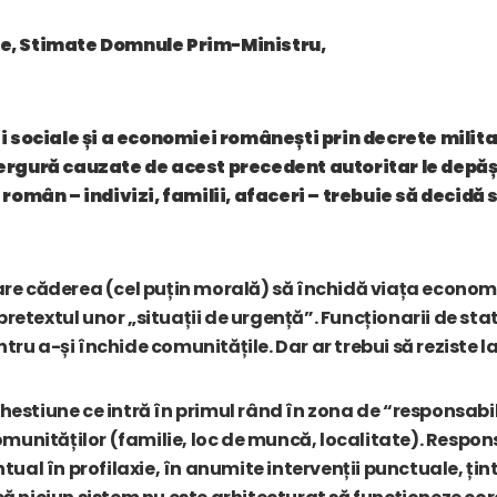
e, Stimate Domnule Prim-Ministru,
i sociale și a economiei românești prin decrete militar
ergură cauzate de acest precedent autoritar le depăș
român – indivizi, familii, afaceri – trebuie să decidă 
u are căderea (cel puțin morală) să închidă viața economi
pretextul unor „situații de urgență”. Funcționarii de stat
ntru a-și închide comunitățile. Dar ar trebui să reziste l
stiune ce intră în primul rând în zona de “responsabili
omunităților (familie, loc de muncă, localitate). Respo
al în profilaxie, în anumite intervenții punctuale, ținti