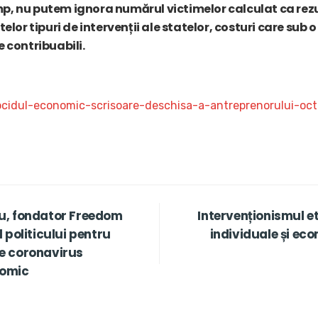
mp, nu putem ignora numărul victimelor calculat ca rezu
telor tipuri de intervenții ale statelor, costuri care sub o
e contribuabili.
nocidul-economic-scrisoare-deschisa-a-antreprenorului-oc
u, fondator Freedom
Intervenționismul et
 politicului pentru
individuale și eco
e coronavirus
nomic