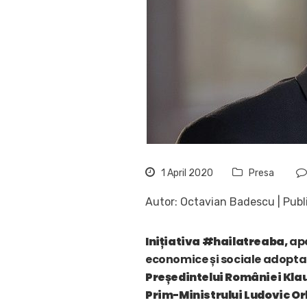
1 April 2020
Presa
Autor: Octavian Badescu | Public
Inițiativa #hailatreaba,
apa
economice și sociale adoptat
Președintelui României Klau
Prim-Ministrului Ludovic O