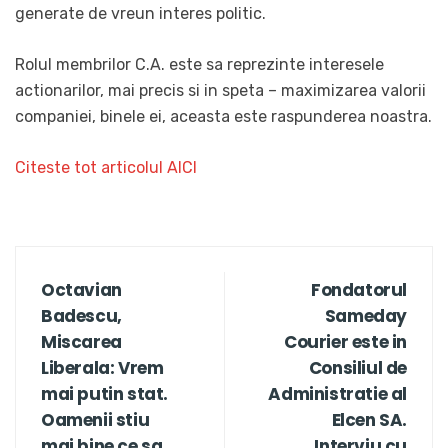
generate de vreun interes politic.
Rolul membrilor C.A. este sa reprezinte interesele
actionarilor, mai precis si in speta – maximizarea valorii
companiei, binele ei, aceasta este raspunderea noastra.
Citeste tot articolul AICI
Octavian
Fondatorul
Badescu,
Sameday
Miscarea
Courier este in
Liberala: Vrem
Consiliul de
mai putin stat.
Administratie al
Oamenii stiu
Elcen SA.
mai bine ce sa
Interviu cu