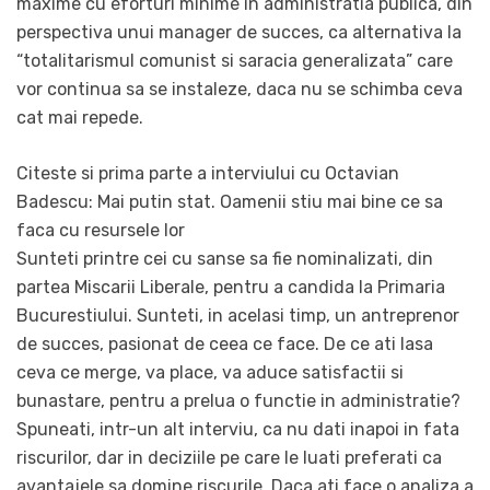
maxime cu eforturi minime in administratia publica, din
perspectiva unui manager de succes, ca alternativa la
“totalitarismul comunist si saracia generalizata” care
vor continua sa se instaleze, daca nu se schimba ceva
cat mai repede.
Citeste si prima parte a interviului cu Octavian
Badescu: Mai putin stat. Oamenii stiu mai bine ce sa
faca cu resursele lor
Sunteti printre cei cu sanse sa fie nominalizati, din
partea Miscarii Liberale, pentru a candida la Primaria
Bucurestiului. Sunteti, in acelasi timp, un antreprenor
de succes, pasionat de ceea ce face. De ce ati lasa
ceva ce merge, va place, va aduce satisfactii si
bunastare, pentru a prelua o functie in administratie?
Spuneati, intr-un alt interviu, ca nu dati inapoi in fata
riscurilor, dar in deciziile pe care le luati preferati ca
avantajele sa domine riscurile. Daca ati face o analiza a