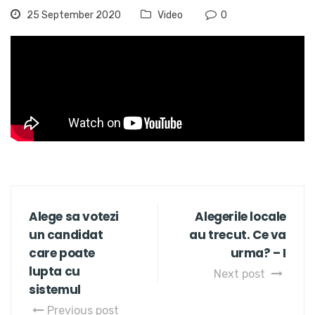
25 September 2020
Video
0
Alege sa votezi
Alegerile locale
un candidat
au trecut. Ce va
care poate
urma? – I
lupta cu
Next post
sistemul
Previous post