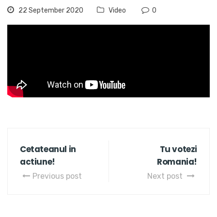
22 September 2020
Video
0
Cetateanul in
Tu votezi
actiune!
Romania!
Previous post
Next post