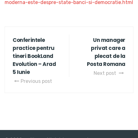
moderna-este-despre-state-banci-si-democratie.html
Conferintele
Un manager
practice pentru
privat care a
tineri BookLand
plecat de la
Evolution – Arad
Posta Romana
5 Iunie
Next post
Previous post