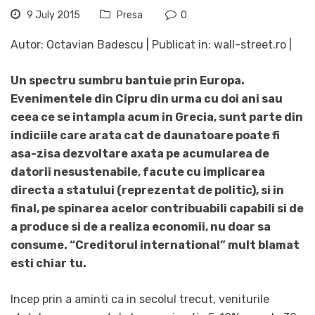
9 July 2015
Presa
0
Autor: Octavian Badescu | Publicat in: wall-street.ro |
Un spectru sumbru bantuie prin Europa.
Evenimentele din Cipru din urma cu doi ani sau
ceea ce se intampla acum in Grecia, sunt parte din
indiciile care arata cat de daunatoare poate fi
asa-zisa dezvoltare axata pe acumularea de
datorii nesustenabile, facute cu implicarea
directa a statului (reprezentat de politic), si in
final, pe spinarea acelor contribuabili capabili si de
a produce si de a realiza economii, nu doar sa
consume. “Creditorul international” mult blamat
esti chiar tu.
Incep prin a aminti ca in secolul trecut, veniturile