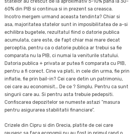
statelor au crescut de la aproximativ 5-10% pana la 30-
60% din PIB si continua si in prezent sa creasca.
Incotro mergem urmand aceasta tendinta? Chiar si
asa, majoritatea statelor sunt in imposibilitatea de a-si
echilibra bugetele, rezultatul fiind o datorie publica
acumulata, care este, de fapt chiar mai mare decat
perceptia, pentru ca o datorie publica ar trebui sa fie
comparata nu la PIB, ci numai la veniturile statului.
Datoria publica + privata ar putea fi comparata cu PIB,
pentru a fi corect. Cine va plati, in cele din urma, fie prin
inflatie, fie prin bail-in? Cei care detin un patrimoniu,
cei care au economisit… De ce ? Simplu. Pentru ca sunt
singurii care au. Si pentru asta trebuie pedepsiti.
Confiscarea depozitelor se numeste astazi “masura
pentru asigurarea stabilitatii financiare”.
Crizele din Cipru si din Grecia, platite de cei care
reusesc sa faca economii nu au fost in primul rand o