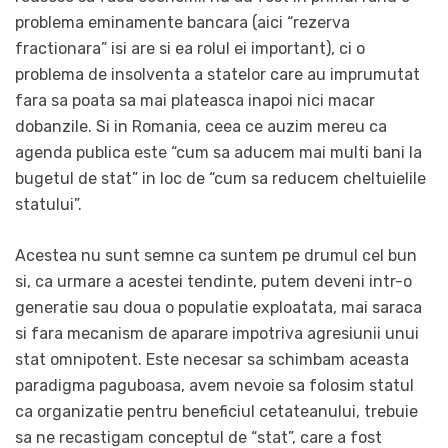
problema eminamente bancara (aici “rezerva
fractionara” isi are si ea rolul ei important), ci o
problema de insolventa a statelor care au imprumutat
fara sa poata sa mai plateasca inapoi nici macar
dobanzile. Si in Romania, ceea ce auzim mereu ca
agenda publica este “cum sa aducem mai multi bani la
bugetul de stat” in loc de “cum sa reducem cheltuielile
statului”.
Acestea nu sunt semne ca suntem pe drumul cel bun
si, ca urmare a acestei tendinte, putem deveni intr-o
generatie sau doua o populatie exploatata, mai saraca
si fara mecanism de aparare impotriva agresiunii unui
stat omnipotent. Este necesar sa schimbam aceasta
paradigma paguboasa, avem nevoie sa folosim statul
ca organizatie pentru beneficiul cetateanului, trebuie
sa ne recastigam conceptul de “stat”, care a fost