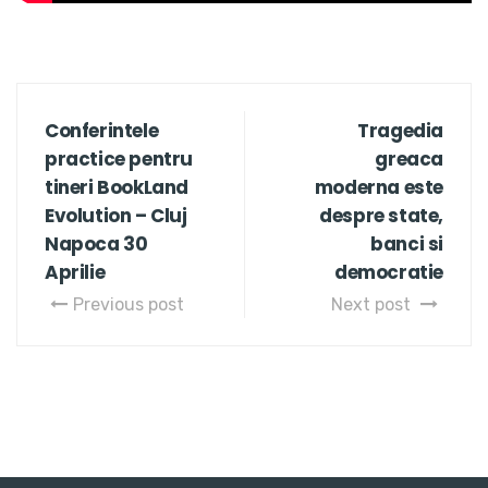
Conferintele
Tragedia
practice pentru
greaca
tineri BookLand
moderna este
Evolution – Cluj
despre state,
Napoca 30
banci si
Aprilie
democratie
Previous post
Next post