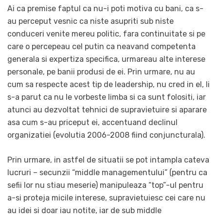
Ai ca premise faptul ca nu-i poti motiva cu bani, ca s-
au perceput vesnic ca niste asupriti sub niste
conduceri venite mereu politic, fara continuitate si pe
care o percepeau cel putin ca neavand competenta
generala si expertiza specifica, urmareau alte interese
personale, pe banii produsi de ei. Prin urmare, nu au
cum sa respecte acest tip de leadership, nu cred in el, li
s-a parut ca nu le vorbeste limba si ca sunt folositi, iar
atunci au dezvoltat tehnici de supravietuire si aparare
asa cum s-au priceput ei, accentuand declinul
organizatiei (evolutia 2006-2008 fiind conjuncturala).
Prin urmare, in astfel de situatii se pot intampla cateva
lucruri – secunzii “middle managementului” (pentru ca
sefii lor nu stiau meserie) manipuleaza “top”-ul pentru
a-si proteja micile interese, supravietuiesc cei care nu
au idei si doar iau notite, iar de sub middle