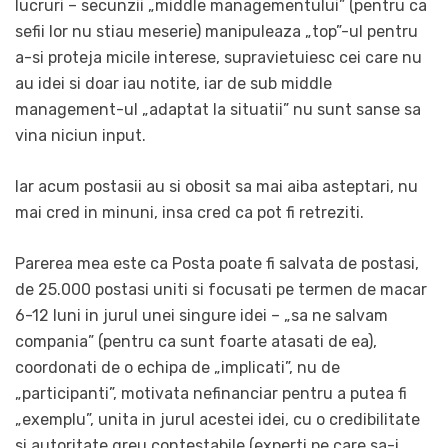
lucruri – secunzii „middle managementului” (pentru ca
sefii lor nu stiau meserie) manipuleaza „top”-ul pentru
a-si proteja micile interese, supravietuiesc cei care nu
au idei si doar iau notite, iar de sub middle
management-ul „adaptat la situatii” nu sunt sanse sa
vina niciun input.
Iar acum postasii au si obosit sa mai aiba asteptari, nu
mai cred in minuni, insa cred ca pot fi retreziti.
Parerea mea este ca Posta poate fi salvata de postasi,
de 25.000 postasi uniti si focusati pe termen de macar
6-12 luni in jurul unei singure idei – „sa ne salvam
compania” (pentru ca sunt foarte atasati de ea),
coordonati de o echipa de „implicati”, nu de
„participanti”, motivata nefinanciar pentru a putea fi
„exemplu”, unita in jurul acestei idei, cu o credibilitate
si autoritate greu contestabile (experti pe care sa-i