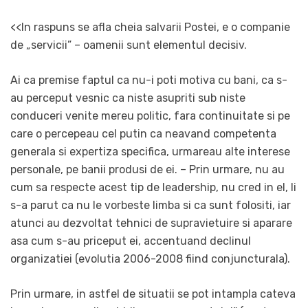
<<In raspuns se afla cheia salvarii Postei, e o companie
de „servicii” – oamenii sunt elementul decisiv.
Ai ca premise faptul ca nu-i poti motiva cu bani, ca s-
au perceput vesnic ca niste asupriti sub niste
conduceri venite mereu politic, fara continuitate si pe
care o percepeau cel putin ca neavand competenta
generala si expertiza specifica, urmareau alte interese
personale, pe banii produsi de ei. – Prin urmare, nu au
cum sa respecte acest tip de leadership, nu cred in el, li
s-a parut ca nu le vorbeste limba si ca sunt folositi, iar
atunci au dezvoltat tehnici de supravietuire si aparare
asa cum s-au priceput ei, accentuand declinul
organizatiei (evolutia 2006-2008 fiind conjuncturala).
Prin urmare, in astfel de situatii se pot intampla cateva