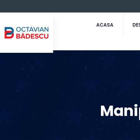
ACASA
DE
Manip