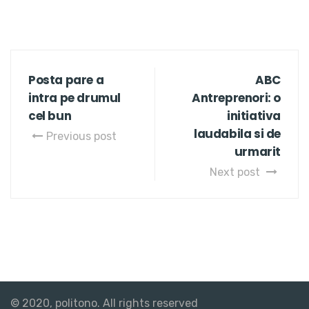
Posta pare a
ABC
intra pe drumul
Antreprenori: o
cel bun
initiativa
laudabila si de
Previous post
urmarit
Next post
© 2020, politono. All rights reserved