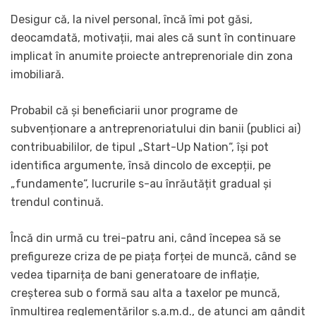
Desigur că, la nivel personal, încă îmi pot găsi,
deocamdată, motivații, mai ales că sunt în continuare
implicat în anumite proiecte antreprenoriale din zona
imobiliară.
Probabil că și beneficiarii unor programe de
subvenționare a antreprenoriatului din banii (publici ai)
contribuabililor, de tipul „Start-Up Nation“, își pot
identifica argumente, însă dincolo de excepții, pe
„fundamente“, lucrurile s-au înrăutățit gradual și
trendul continuă.
Încă din urmă cu trei-patru ani, când începea să se
prefigureze criza de pe piața forței de muncă, când se
vedea tiparnița de bani generatoare de inflație,
creșterea sub o formă sau alta a taxelor pe muncă,
înmulțirea reglementărilor ș.a.m.d., de atunci am gândit