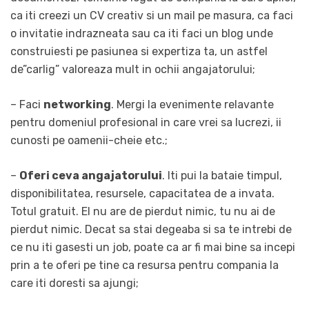
ca iti creezi un CV creativ si un mail pe masura, ca faci
o invitatie indrazneata sau ca iti faci un blog unde
construiesti pe pasiunea si expertiza ta, un astfel
de”carlig” valoreaza mult in ochii angajatorului;
– Faci
networking
. Mergi la evenimente relavante
pentru domeniul profesional in care vrei sa lucrezi, ii
cunosti pe oamenii-cheie etc.;
–
Oferi ceva angajatorului
. Iti pui la bataie timpul,
disponibilitatea, resursele, capacitatea de a invata.
Totul gratuit. El nu are de pierdut nimic, tu nu ai de
pierdut nimic. Decat sa stai degeaba si sa te intrebi de
ce nu iti gasesti un job, poate ca ar fi mai bine sa incepi
prin a te oferi pe tine ca resursa pentru compania la
care iti doresti sa ajungi;