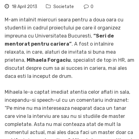
18 April 2013
Societate
0
M-am intalnit miercuri seara pentru a doua oara cu
studentii in cadrul proiectului pe care il organizez
impreuna cu Universitatea Bucuresti,
“Seri de
mentorat pentru cariera”
. A fost o intalnire
relaxata, in care, alaturi de invitata si buna mea
prietena,
Mihaela Forgaciu
, specialist de top in HR, am
discutat despre cum sa ai succes in cariera, mai ales
daca esti la inceput de drum.
Mihaela le-a captat imediat atentia celor aflati in sala,
incepandu-si speech-ul cu un comentariu indraznet:
“Pe mine nu ma intereseaza neaparat daca un tanar
care vine la interviu are sau nu si studiile de master
completate. Asta nu mai conteaza atat de mult la
momentul actual, mai ales daca faci un master doar ca