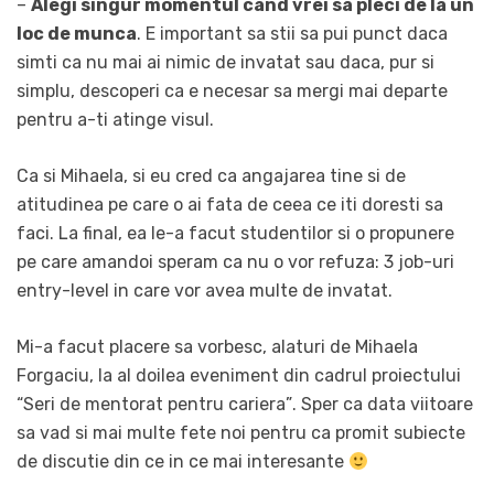
–
Alegi singur momentul cand vrei sa pleci de la un
loc de munca
. E important sa stii sa pui punct daca
simti ca nu mai ai nimic de invatat sau daca, pur si
simplu, descoperi ca e necesar sa mergi mai departe
pentru a-ti atinge visul.
Ca si Mihaela, si eu cred ca angajarea tine si de
atitudinea pe care o ai fata de ceea ce iti doresti sa
faci. La final, ea le-a facut studentilor si o propunere
pe care amandoi speram ca nu o vor refuza: 3 job-uri
entry-level in care vor avea multe de invatat.
Mi-a facut placere sa vorbesc, alaturi de Mihaela
Forgaciu, la al doilea eveniment din cadrul proiectului
“Seri de mentorat pentru cariera”. Sper ca data viitoare
sa vad si mai multe fete noi pentru ca promit subiecte
de discutie din ce in ce mai interesante