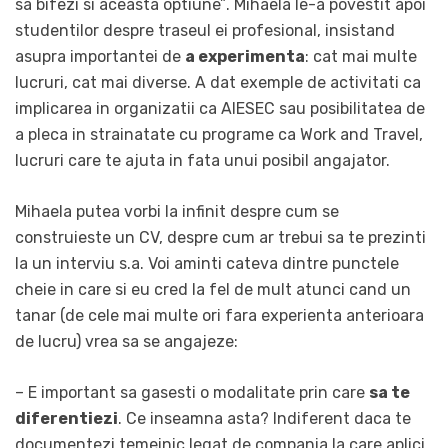
sa bifezi si aceasta optiune”. Mihaela le-a povestit apoi
studentilor despre traseul ei profesional, insistand
asupra importantei de
a experimenta
: cat mai multe
lucruri, cat mai diverse. A dat exemple de activitati ca
implicarea in organizatii ca AIESEC sau posibilitatea de
a pleca in strainatate cu programe ca Work and Travel,
lucruri care te ajuta in fata unui posibil angajator.
Mihaela putea vorbi la infinit despre cum se
construieste un CV, despre cum ar trebui sa te prezinti
la un interviu s.a. Voi aminti cateva dintre punctele
cheie in care si eu cred la fel de mult atunci cand un
tanar (de cele mai multe ori fara experienta anterioara
de lucru) vrea sa se angajeze:
– E important sa gasesti o modalitate prin care
sa te
diferentiezi
. Ce inseamna asta? Indiferent daca te
documentezi temeinic legat de compania la care aplici,