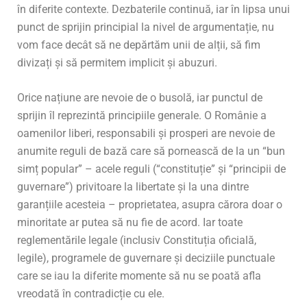
în diferite contexte. Dezbaterile continuă, iar în lipsa unui
punct de sprijin principial la nivel de argumentație, nu
vom face decât să ne depărtăm unii de alții, să fim
divizați și să permitem implicit și abuzuri.
Orice națiune are nevoie de o busolă, iar punctul de
sprijin îl reprezintă principiile generale. O Românie a
oamenilor liberi, responsabili și prosperi are nevoie de
anumite reguli de bază care să pornească de la un “bun
simț popular” – acele reguli (“constituție” și “principii de
guvernare”) privitoare la libertate și la una dintre
garanțiile acesteia – proprietatea, asupra cărora doar o
minoritate ar putea să nu fie de acord. Iar toate
reglementările legale (inclusiv Constituția oficială,
legile), programele de guvernare și deciziile punctuale
care se iau la diferite momente să nu se poată afla
vreodată în contradicție cu ele.