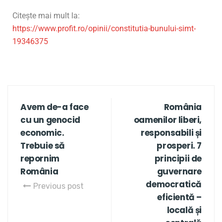
Citește mai mult la:
https://www.profit.ro/opinii/constitutia-bunului-simt-
19346375
Avem de-a face
România
cu un genocid
oamenilor liberi,
economic.
responsabili și
Trebuie să
prosperi. 7
repornim
principii de
România
guvernare
democratică
Previous post
eficientă –
locală și