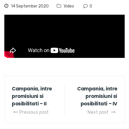
14 September 2020
Video
0
Campania, intre
Campania, intre
promisiuni si
promisiuni si
posibilitati – II
posibilitati – IV
Previous post
Next post