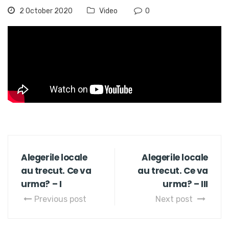
2 October 2020
Video
0
Alegerile locale
Alegerile locale
au trecut. Ce va
au trecut. Ce va
urma? – I
urma? – III
Previous post
Next post