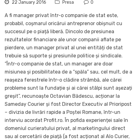
22 January 2016
Presa
0
A fi manager privat într-o companie de stat este,
probabil, coșmarul oricărui antreprenor obișnuit cu
succesul pe o piață liberă. Dincolo de presiunea
rezultatelor financiare ale unor companii aflate pe
pierdere, un manager privat al unei entități de stat
trebuie să suporte și presiunile politice și sindicale.
“Într-o companie de stat, un manager are doar
misiunea și posibilitatea de a “spăla” sau, cel mult, de a
reașeza ferestrele într-o clădire strâmbă, ale cărei
probleme sunt la fundație și ai cărei stâlpi sunt așezați
greșit”, recunoaște Octavian Bădescu, acționar la
Sameday Courier și fost Director Executiv al Prioripost
– divizia de livrări rapide a Poștei Romane, într-un
interviu acordat Profit.ro. În pofida experienței sale în
domeniul curieratului privat, al marketingului direct
sau al cercetării de piață (a fost acționat al Alo Curier,