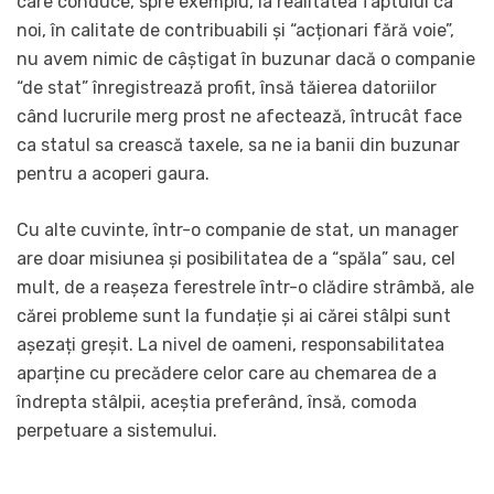
care conduce, spre exemplu, la realitatea faptului ca
noi, în calitate de contribuabili și “acționari fără voie”,
nu avem nimic de câștigat în buzunar dacă o companie
“de stat” înregistrează profit, însă tăierea datoriilor
când lucrurile merg prost ne afectează, întrucât face
ca statul sa crească taxele, sa ne ia banii din buzunar
pentru a acoperi gaura.
Cu alte cuvinte, într-o companie de stat, un manager
are doar misiunea și posibilitatea de a “spăla” sau, cel
mult, de a reașeza ferestrele într-o clădire strâmbă, ale
cărei probleme sunt la fundație și ai cărei stâlpi sunt
așezați greșit. La nivel de oameni, responsabilitatea
aparține cu precădere celor care au chemarea de a
îndrepta stâlpii, aceștia preferând, însă, comoda
perpetuare a sistemului.