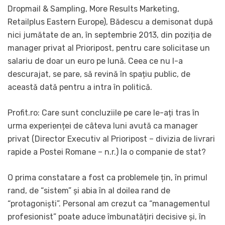
Dropmail & Sampling, More Results Marketing,
Retailplus Eastern Europe), Bădescu a demisonat după
nici jumătate de an, în septembrie 2013, din poziția de
manager privat al Prioripost, pentru care solicitase un
salariu de doar un euro pe lună. Ceea ce nu l-a
descurajat, se pare, să revină în spațiu public, de
această dată pentru a intra în politică.
Profit.ro: Care sunt concluziile pe care le-ați tras în
urma experienței de câteva luni avută ca manager
privat (Director Executiv al Prioripost – divizia de livrari
rapide a Postei Romane – n.r.) la o companie de stat?
O prima constatare a fost ca problemele țin, în primul
rand, de “sistem” și abia în al doilea rand de
“protagoniști”. Personal am crezut ca “managementul
profesionist” poate aduce îmbunatățiri decisive și, în