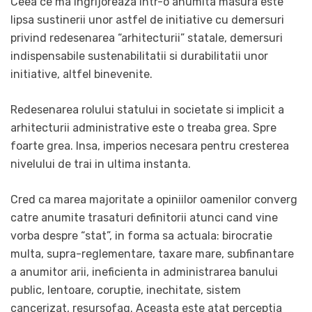
Ceea ce ma ingrijoreaza intr-o anumita masura este
lipsa sustinerii unor astfel de initiative cu demersuri
privind redesenarea “arhitecturii” statale, demersuri
indispensabile sustenabilitatii si durabilitatii unor
initiative, altfel binevenite.
Redesenarea rolului statului in societate si implicit a
arhitecturii administrative este o treaba grea. Spre
foarte grea. Insa, imperios necesara pentru cresterea
nivelului de trai in ultima instanta.
Cred ca marea majoritate a opiniilor oamenilor converg
catre anumite trasaturi definitorii atunci cand vine
vorba despre “stat”, in forma sa actuala: birocratie
multa, supra-reglementare, taxare mare, subfinantare
a anumitor arii, ineficienta in administrarea banului
public, lentoare, coruptie, inechitate, sistem
cancerizat, resursofag. Aceasta este atat perceptia